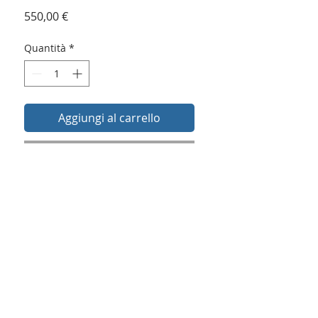
Prezzo
550,00 €
Quantità
*
Aggiungi al carrello
Acquista ora
Dettagli dell'opera Melodia del golfo
2024
- Lunghezza compreso cornice: 52cm,
Altezza: 174cm, Profondità: 5cm
Opera Scultura da parete, creata in
cotto ceramicato lavorata a mano,
disegnata e creata dall'artista Maurizio
Riccio. La lavorazione di questa opera è