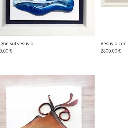
ngue sul vesuvio
Vista rapida
Vesuvio con 
ezzo
Prezzo
0,00 €
2800,00 €